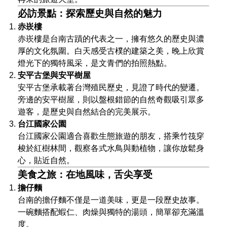
必訪景點：探索歷史與自然的魅力
赤崁樓
赤崁樓是台南古蹟的代表之一，擁有悠久的歷史與濃
厚的文化氛圍。白天感受古樸的建築之美，晚上欣賞
燈光下的獨特風采，是文青們的拍照熱點。
安平古堡與安平樹屋
安平古堡承載著台灣殖民歷史，見證了時代的變遷。
旁邊的安平樹屋，則以盤根錯節的自然奇觀吸引眾多
遊客，是歷史與自然結合的完美展示。
台江國家公園
台江國家公園適合喜歡生態旅遊的朋友，搭乘竹筏穿
梭於紅樹林間，觀察各式水鳥與動植物，讓你放鬆身
心，貼近自然。
美食之旅：在地風味，舌尖享受
擔仔麵
台南的擔仔麵不僅是一道美味，更是一段歷史故事。
一碗麵搭配蝦仁、肉燥與獨特的湯頭，簡單卻充滿溫
度。