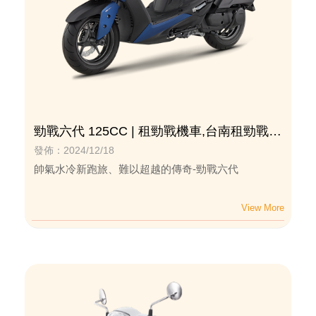
勁戰六代 125CC | 租勁戰機車,台南租勁戰機
車
發佈：2024/12/18
帥氣水冷新跑旅、難以超越的傳奇-勁戰六代