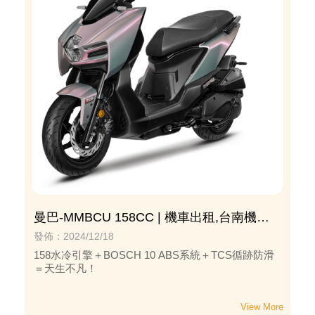
曼巴-MMBCU 158CC | 機車出租,台南機車
出租
發佈：2024/12/18
158水冷引擎＋BOSCH 10 ABS系統＋TCS循跡防滑
＝天生不凡！