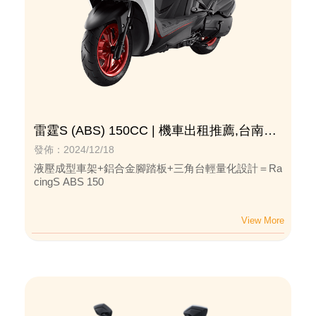
雷霆S (ABS) 150CC | 機車出租推薦,台南機
車出租推薦
發佈：2024/12/18
液壓成型車架+鋁合金腳踏板+三角台輕量化設計＝Ra
cingS ABS 150