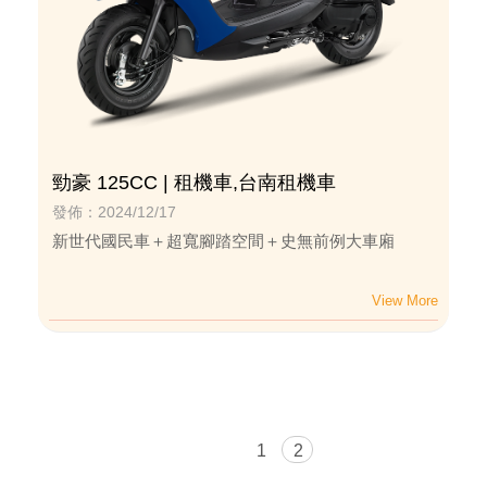
勁豪 125CC | 租機車,台南租機車
發佈：2024/12/17
新世代國民車＋超寬腳踏空間＋史無前例大車廂
1
2