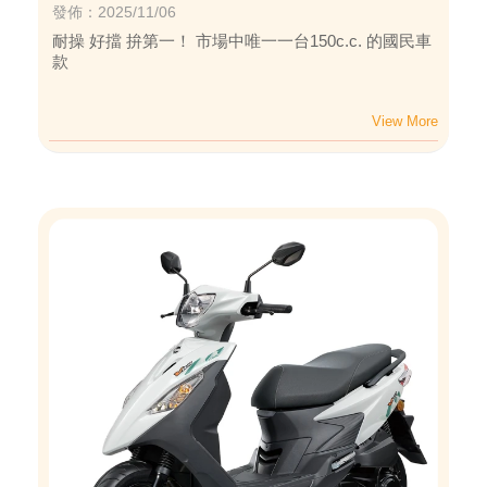
發佈：2025/11/06
耐操 好擋 拚第一！ 市場中唯一一台150c.c. 的國民車
款