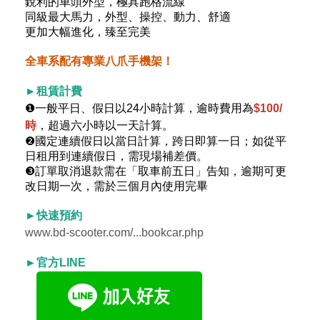
銳利的車頭外型，極具跑格流線
同級最大馬力，外型、操控、動力、舒適
更加大幅進化，臻至完美
全車系配有專業八爪手機架！
►租賃計費
❶一般平日、假日以24小時計算，逾時費用為
$100/
時
，超過六小時以一天計算。
❷國定連續假日以當日計算，跨日即算一日；如從平
日租用到連續假日，需現場補差價。
❸訂單取消退款需在「取車前五日」告知，逾期可更
改日期一次，需於三個月內使用完畢
►快速預約
www.bd-scooter.com/...bookcar.php
►官方LINE