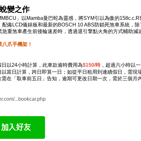
 蛻變之作
MBCU」以Mamba曼巴蛇為靈感，將SYM引以為傲的158c.
配備LCD儀錶板和最新的BOSCH 10 ABS防鎖死煞車系統
緊急重煞車產生前後輪速差時，透過退引擎點火角的方式輔助減
業八爪手機架！
假日以24小時計算，此車款逾時費用為
$150/時
，超過六小時以一
日以當日計算，跨日即算一日；如從平日租用到連續假日，需現
款需在「取車前五日」告知，逾期可更改日期一次，需於三個月
r.com/...bookcar.php