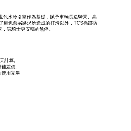
c.R世代水冷引擎作為基礎，賦予車輛長途騎乘、高
，除了避免惡劣路況所造成的打滑以外，TCS循跡防
速，讓騎士更安穩的煞停。
天計算。
場補差價。
內使用完畢