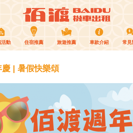
惠活動
住宿推薦
旅遊推薦
車款介紹
常見
慶 | 暑假快樂頌