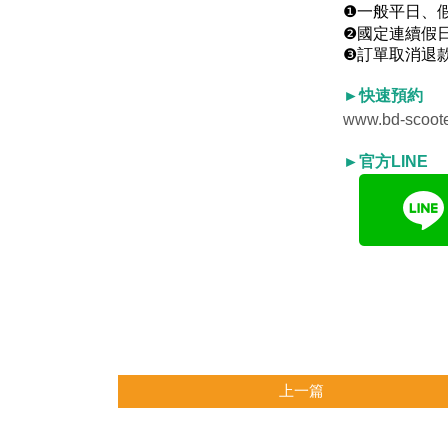
❶一般平日、
❷國定連續假
❸訂單取消退
►快速預約
www.bd-scoote
►官方LINE
活力 VIVO 
上一篇