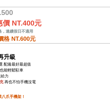
.500
價 NT.400元
格，連續假日不適用
格 NT.600元
再升級
選 配備最好最超值
 也能輕鬆駐車
超給力
充
再也不怕手機沒電
業八爪手機架！