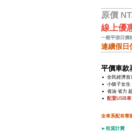
原價 NT
線上優惠
一般平假日價
連續假日價
平價車款
全民經濟首
小個子女生
省油 省力 
配置USB車
全車系配有專
►租賃計費