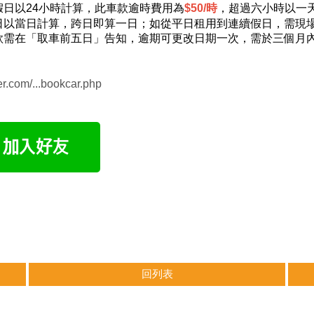
假日以24小時計算，此車款逾時費用為
$50/時
，超過六小時以一
日以當日計算，跨日即算一日；如從平日租用到連續假日，需現
款需在「取車前五日」告知，逾期可更改日期一次，需於三個月
r.com/...bookcar.php
125CC | 佰渡機車出租,台南機車出租,租機車,台南租機車
回列表